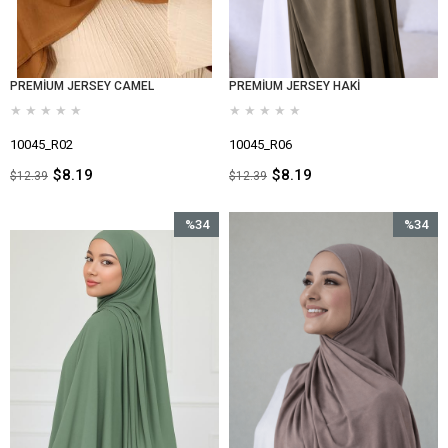
PREMİUM JERSEY CAMEL
PREMİUM JERSEY HAKİ
★
★
★
★
★
★
★
★
★
★
10045_R02
10045_R06
$8.19
$8.19
$12.39
$12.39
%34
%34
İndirim
İndirim
%34İndirim
%34İndir