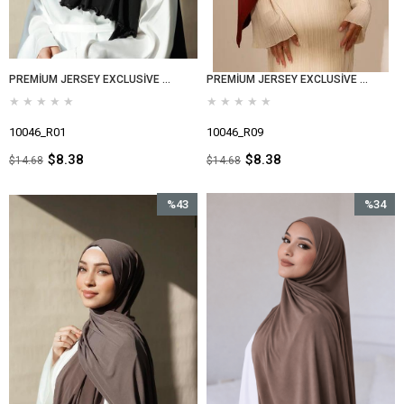
PREMİUM JERSEY EXCLUSİVE SİYAH
PREMİUM JERSEY EXCLUSİVE BORDO
★
★
★
★
★
★
★
★
★
★
10046_R01
10046_R09
$8.38
$8.38
$14.68
$14.68
%43
%34
İndirim
İndirim
%43İndirim
%34İndir