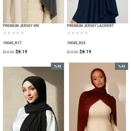
PREMİUM JERSEY GRİ
PREMİUM JERSEY LACİVERT
★
★
★
★
★
★
★
★
★
★
10045_R17
10045_R23
$8.19
$8.19
$12.39
$12.39
%43
%43
İndirim
İndirim
%43İndirim
%43İndir