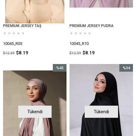
PREMİUM JERSEY TAŞ
PREMİUM JERSEY PUDRA
★
★
★
★
★
★
★
★
★
★
10045_R05
10045_R10
$8.19
$8.19
$12.39
$12.39
%43
%34
İndirim
İndirim
%43İndirim
%34İndir
Tükendi
Tükendi