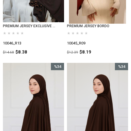
PREMİUM JERSEY EXCLUSİVE ACI KAHVE
PREMİUM JERSEY BORDO
★
★
★
★
★
★
★
★
★
★
10046_R13
10045_R09
$8.38
$8.19
$14.68
$12.39
%34
%34
İndirim
İndirim
%34İndirim
%34İndir