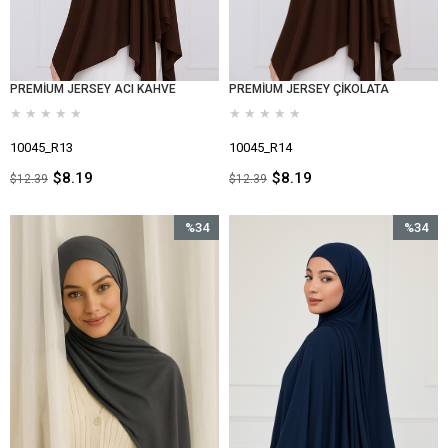
PREMİUM JERSEY ACI KAHVE
PREMİUM JERSEY ÇİKOLATA
★
★
★
★
★
★
★
★
★
★
10045_R13
10045_R14
$8.19
$8.19
$12.39
$12.39
%34
%34
İndirim
İndirim
%34İndirim
%34İndir