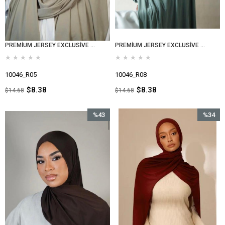
PREMİUM JERSEY EXCLUSİVE TAŞ
PREMİUM JERSEY EXCLUSİVE ÇAĞLA
★
★
★
★
★
★
★
★
★
★
10046_R05
10046_R08
$8.38
$8.38
$14.68
$14.68
%43
%34
İndirim
İndirim
%43İndirim
%34İndir