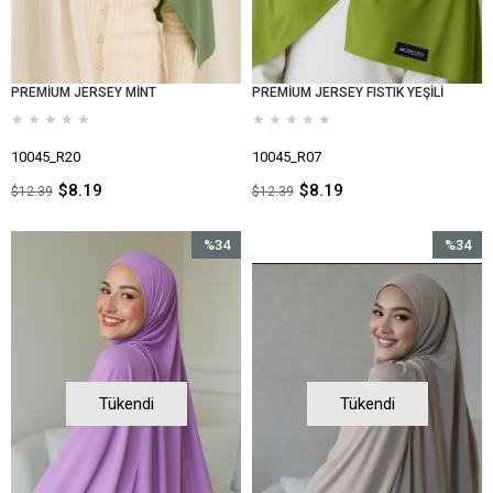
PREMİUM JERSEY MİNT
PREMİUM JERSEY FISTIK YEŞİLİ
★
★
★
★
★
★
★
★
★
★
10045_R20
10045_R07
$8.19
$8.19
$12.39
$12.39
%34
%34
İndirim
İndirim
%34İndirim
%34İndir
Tükendi
Tükendi