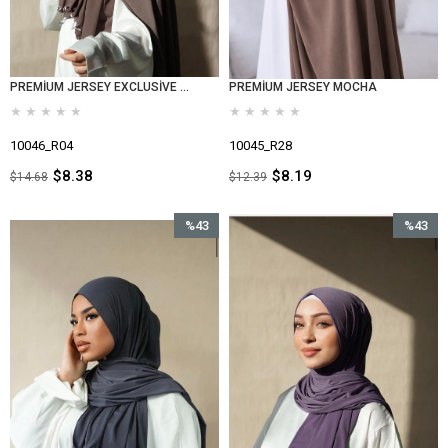
PREMİUM JERSEY EXCLUSİVE VİZON
PREMİUM JERSEY MOCHA
★
★
★
★
★
★
★
★
★
★
10046_R04
10045_R28
$8.38
$8.19
$14.68
$12.39
%43
%43
İndirim
İndirim
%43İndirim
%43İndir