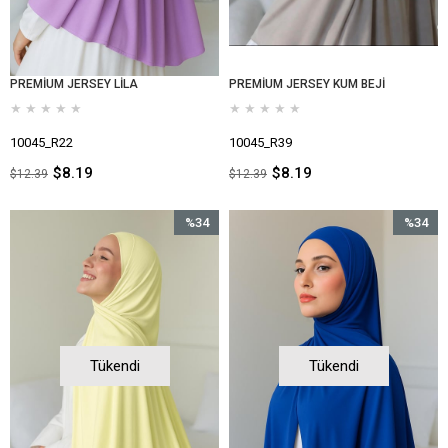
PREMİUM JERSEY LİLA
PREMİUM JERSEY KUM BEJİ
★
★
★
★
★
★
★
★
★
★
10045_R22
10045_R39
$8.19
$8.19
$12.39
$12.39
%34
%34
İndirim
İndirim
%34İndirim
%34İndir
Tükendi
Tükendi