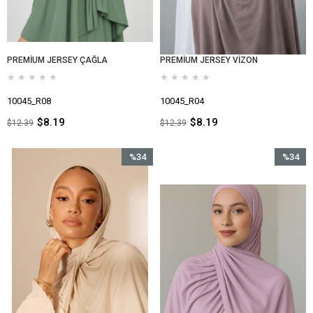
PREMİUM JERSEY ÇAĞLA
PREMİUM JERSEY VİZON
★
★
★
★
★
★
★
★
★
★
10045_R08
10045_R04
$8.19
$8.19
$12.39
$12.39
%34
%34
İndirim
İndirim
%34İndirim
%34İndir