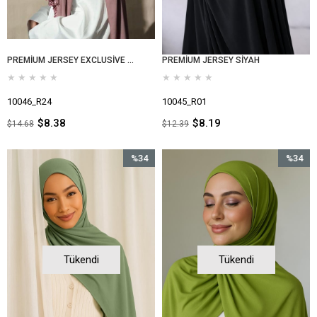
PREMİUM JERSEY EXCLUSİVE GÜL KURUSU
PREMİUM JERSEY SİYAH
★
★
★
★
★
★
★
★
★
★
10046_R24
10045_R01
$8.38
$8.19
$14.68
$12.39
%34
%34
İndirim
İndirim
%34İndirim
%34İndir
Tükendi
Tükendi