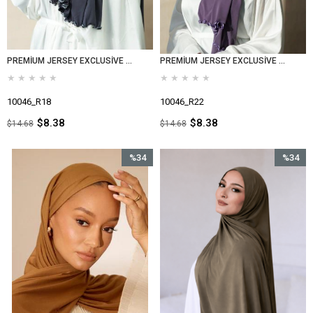
PREMİUM JERSEY EXCLUSİVE FÜME
PREMİUM JERSEY EXCLUSİVE LİLA
★
★
★
★
★
★
★
★
★
★
10046_R18
10046_R22
$8.38
$8.38
$14.68
$14.68
%34
%34
İndirim
İndirim
%34İndirim
%34İndir