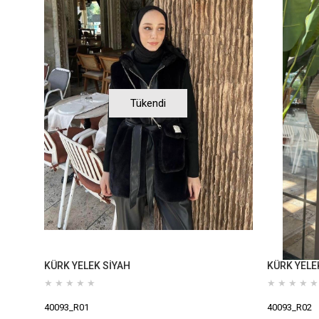
Tükendi
KÜRK YELEK SİYAH
KÜRK YELE
★
★
★
★
★
★
★
★
★
★
40093_R01
40093_R02