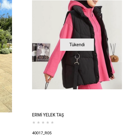
Tükendi
ERMİ YELEK TAŞ
★
★
★
★
★
40017_R05