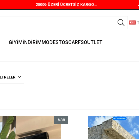
2000₺ ÜZERİ ÜCRETSİZ KARGO...
AYN
T
GİYİM
İNDİRİM
MODESTOSCARFS
OUTLET
ILTRELER
%38
İndirim
%38İndirim