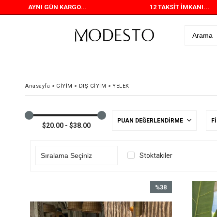
AYNI GÜN KARGO...
12 TAKSİT İMKANI...
Anasayfa
>
GİYİM
>
DIŞ GİYİM
>
YELEK
PUAN DEĞERLENDIRME
F
$20.00 - $38.00
Stoktakiler
%38
İndirim
%38İndirim