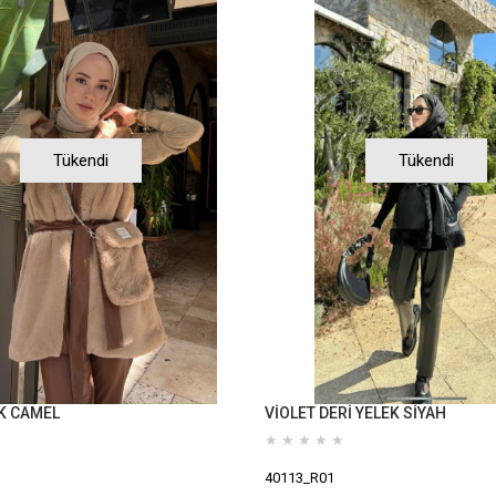
Tükendi
Tükendi
K CAMEL
VİOLET DERİ YELEK SİYAH
★
★
★
★
★
40113_R01