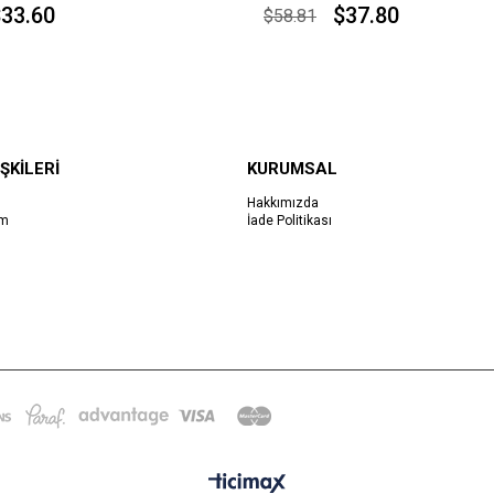
33.60
$37.80
$58.81
ŞKİLERİ
KURUMSAL
Hakkımızda
im
İade Politikası