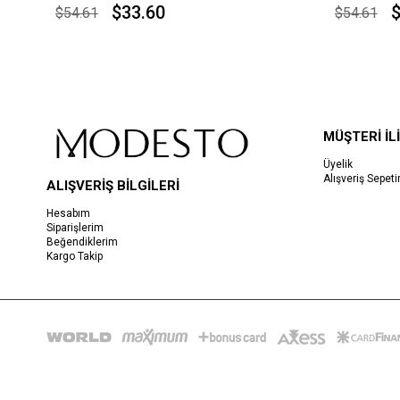
$33.60
$
$54.61
$54.61
MÜŞTERİ İLİ
Üyelik
Alışveriş Sepet
ALIŞVERİŞ BİLGİLERİ
Hesabım
Siparişlerim
Beğendiklerim
Kargo Takip