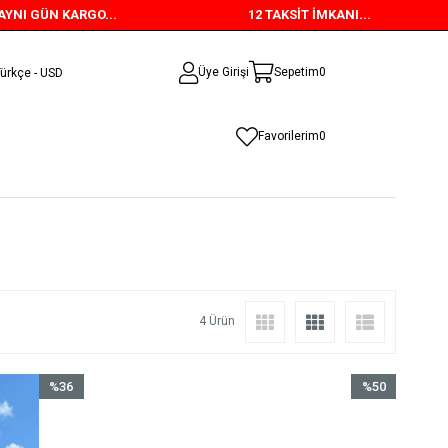
I GÜN KARGO...
12 TAKSİT İMKANI...
Üye Girişi
Sepetim
0
ürkçe - USD
Favorilerim
0
4 Ürün
%36
%50
İndirim
İndirim
%36İndirim
%50İndirim